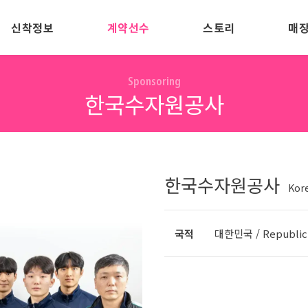
신착정보
계약선수
스토리
매
Sponsoring
한국수자원공사
한국수자원공사
Kor
국적
대한민국 / Republic 
신제품 목록 보기