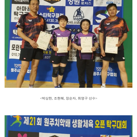
<박상한, 조현혜, 장순자, 최영구 선수>